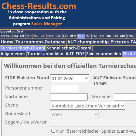
Logged on: Gast
Arabic
ARM
AZE
BIH
BUL
CAT
CHN
CRO
CZE
DEN
ENG
ESP
FAI
FIN
FRA
GER
GRE
INA
I
Home
Tournament-Database
AUT championship
Pictures
F
Turnierschach-Elozahl
Schnellschach-Elozahl
Allgemeines
Turnier anmelden: AUT
FIDE
Spieler anmelden
Elo AU
Willkommen bei den offiziellen Turnierscha
FIDE-Elolisten Stand
AUT-Elolisten Stand
13.945
Personennummer
Nachname
Vorname
Ebene
Bundesland
Spgem./Kreis/Verein
Nur "österreichische" Spieler (Land=A