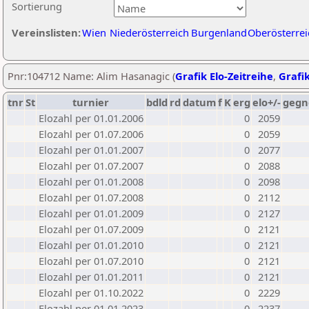
Sortierung
Vereinslisten:
Wien
Niederösterreich
Burgenland
Oberösterrei
Pnr:104712 Name: Alim Hasanagic (
Grafik Elo-Zeitreihe
,
Grafik
tnr
St
turnier
bdld
rd
datum
f
K
erg
elo+/-
gegn
Elozahl per 01.01.2006
0
2059
Elozahl per 01.07.2006
0
2059
Elozahl per 01.01.2007
0
2077
Elozahl per 01.07.2007
0
2088
Elozahl per 01.01.2008
0
2098
Elozahl per 01.07.2008
0
2112
Elozahl per 01.01.2009
0
2127
Elozahl per 01.07.2009
0
2121
Elozahl per 01.01.2010
0
2121
Elozahl per 01.07.2010
0
2121
Elozahl per 01.01.2011
0
2121
Elozahl per 01.10.2022
0
2229
Elozahl per 01.01.2023
0
2237