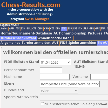
Logged on: Gast
Arabic
ARM
AZE
BIH
BUL
CAT
CHN
CRO
CZE
DEN
ENG
ESP
FAI
FIN
FRA
GER
GRE
INA
I
Home
Tournament-Database
AUT championship
Pictures
F
Turnierschach-Elozahl
Schnellschach-Elozahl
Allgemeines
Turnier anmelden: AUT
FIDE
Spieler anmelden
Elo AU
Willkommen bei den offiziellen Turnierscha
FIDE-Elolisten Stand
AUT-Elolisten Stand
13.945
Personennummer
Nachname
Vorname
Ebene
Bundesland
Spgem./Kreis/Verein
Nur "österreichische" Spieler (Land=A