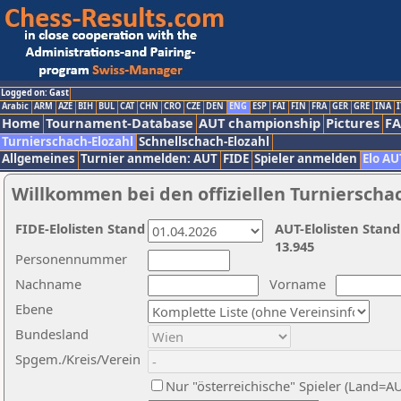
Logged on: Gast
Arabic
ARM
AZE
BIH
BUL
CAT
CHN
CRO
CZE
DEN
ENG
ESP
FAI
FIN
FRA
GER
GRE
INA
I
Home
Tournament-Database
AUT championship
Pictures
F
Turnierschach-Elozahl
Schnellschach-Elozahl
Allgemeines
Turnier anmelden: AUT
FIDE
Spieler anmelden
Elo AU
Willkommen bei den offiziellen Turnierscha
FIDE-Elolisten Stand
AUT-Elolisten Stand
13.945
Personennummer
Nachname
Vorname
Ebene
Bundesland
Spgem./Kreis/Verein
Nur "österreichische" Spieler (Land=A