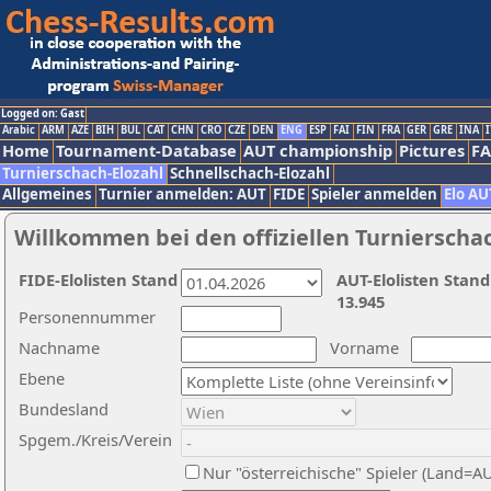
Logged on: Gast
Arabic
ARM
AZE
BIH
BUL
CAT
CHN
CRO
CZE
DEN
ENG
ESP
FAI
FIN
FRA
GER
GRE
INA
I
Home
Tournament-Database
AUT championship
Pictures
F
Turnierschach-Elozahl
Schnellschach-Elozahl
Allgemeines
Turnier anmelden: AUT
FIDE
Spieler anmelden
Elo AU
Willkommen bei den offiziellen Turnierscha
FIDE-Elolisten Stand
AUT-Elolisten Stand
13.945
Personennummer
Nachname
Vorname
Ebene
Bundesland
Spgem./Kreis/Verein
Nur "österreichische" Spieler (Land=A