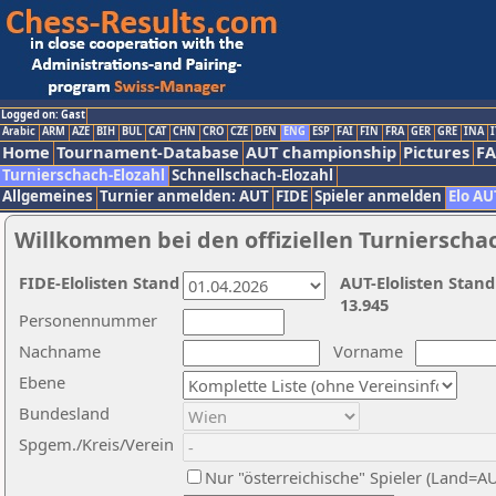
Logged on: Gast
Arabic
ARM
AZE
BIH
BUL
CAT
CHN
CRO
CZE
DEN
ENG
ESP
FAI
FIN
FRA
GER
GRE
INA
I
Home
Tournament-Database
AUT championship
Pictures
F
Turnierschach-Elozahl
Schnellschach-Elozahl
Allgemeines
Turnier anmelden: AUT
FIDE
Spieler anmelden
Elo AU
Willkommen bei den offiziellen Turnierscha
FIDE-Elolisten Stand
AUT-Elolisten Stand
13.945
Personennummer
Nachname
Vorname
Ebene
Bundesland
Spgem./Kreis/Verein
Nur "österreichische" Spieler (Land=A