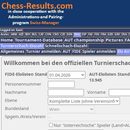
Logged on: Gast
Arabic
ARM
AZE
BIH
BUL
CAT
CHN
CRO
CZE
DEN
ENG
ESP
FAI
FIN
FRA
GER
GRE
INA
I
Home
Tournament-Database
AUT championship
Pictures
F
Turnierschach-Elozahl
Schnellschach-Elozahl
Allgemeines
Turnier anmelden: AUT
FIDE
Spieler anmelden
Elo AU
Willkommen bei den offiziellen Turnierscha
FIDE-Elolisten Stand
AUT-Elolisten Stand
13.945
Personennummer
Nachname
Vorname
Ebene
Bundesland
Spgem./Kreis/Verein
Nur "österreichische" Spieler (Land=A