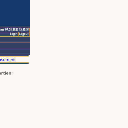
ime 07.08.2026 13:25:54
Login
Logout
artien: