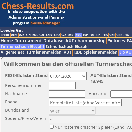
Logged on: Gast
Arabic
ARM
AZE
BIH
BUL
CAT
CHN
CRO
CZE
DEN
ENG
ESP
FAI
FIN
FRA
GER
GRE
INA
I
Home
Tournament-Database
AUT championship
Pictures
F
Turnierschach-Elozahl
Schnellschach-Elozahl
Allgemeines
Turnier anmelden: AUT
FIDE
Spieler anmelden
Elo AU
Willkommen bei den offiziellen Turnierscha
FIDE-Elolisten Stand
AUT-Elolisten Stand
13.945
Personennummer
Nachname
Vorname
Ebene
Bundesland
Spgem./Kreis/Verein
Nur "österreichische" Spieler (Land=A