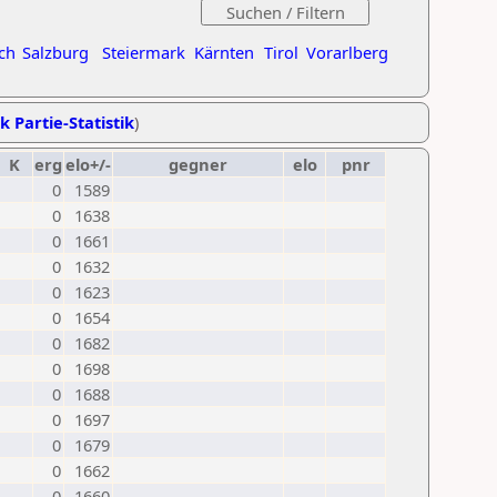
ch
Salzburg
Steiermark
Kärnten
Tirol
Vorarlberg
k Partie-Statistik
)
K
erg
elo+/-
gegner
elo
pnr
0
1589
0
1638
0
1661
0
1632
0
1623
0
1654
0
1682
0
1698
0
1688
0
1697
0
1679
0
1662
0
1660