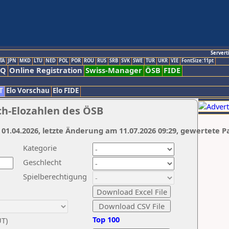
Servert
TA
JPN
MKD
LTU
NED
POL
POR
ROU
RUS
SRB
SVK
SWE
TUR
UKR
VIE
FontSize:11pt
AQ
Online Registration
Swiss-Manager
ÖSB
FIDE
T
Elo Vorschau
Elo FIDE
ch-Elozahlen des ÖSB
 01.04.2026, letzte Änderung am 11.07.2026 09:29, gewertete P
Kategorie
Geschlecht
Spielberechtigung
Top 100
UT)