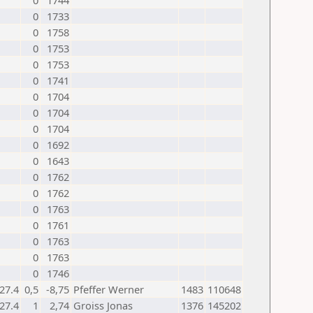
0
1744
0
1733
0
1758
0
1753
0
1753
0
1741
0
1704
0
1704
0
1704
0
1692
0
1643
0
1762
0
1762
0
1763
0
1761
0
1763
0
1763
0
1746
27.4
0,5
-8,75
Pfeffer Werner
1483
110648
27.4
1
2,74
Groiss Jonas
1376
145202