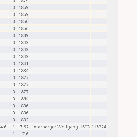
0
1874
0
1869
0
1869
0
1856
0
1856
0
1839
0
1843
0
1843
0
1843
0
1841
0
1834
0
1877
0
1877
0
1877
0
1864
0
1836
0
1836
0
1832
4.6
1
7,62
Unterberger Wolfgang
1693
115324
1
7,6