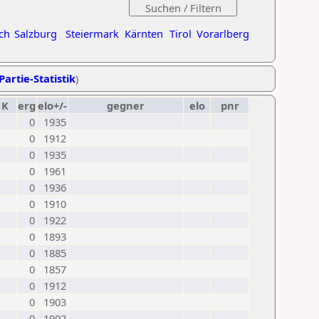
ch
Salzburg
Steiermark
Kärnten
Tirol
Vorarlberg
Partie-Statistik
)
K
erg
elo+/-
gegner
elo
pnr
0
1935
0
1912
0
1935
0
1961
0
1936
0
1910
0
1922
0
1893
0
1885
0
1857
0
1912
0
1903
0
1902