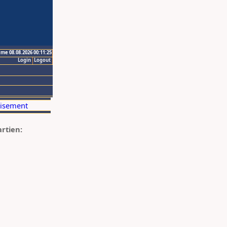
ime 08.08.2026 00:11:25
Login
Logout
artien: