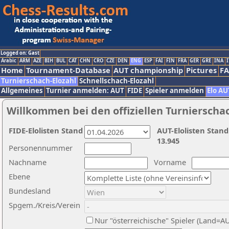
Logged on: Gast
Arabic
ARM
AZE
BIH
BUL
CAT
CHN
CRO
CZE
DEN
ENG
ESP
FAI
FIN
FRA
GER
GRE
INA
I
Home
Tournament-Database
AUT championship
Pictures
F
Turnierschach-Elozahl
Schnellschach-Elozahl
Allgemeines
Turnier anmelden: AUT
FIDE
Spieler anmelden
Elo AU
Willkommen bei den offiziellen Turnierscha
FIDE-Elolisten Stand
AUT-Elolisten Stand
13.945
Personennummer
Nachname
Vorname
Ebene
Bundesland
Spgem./Kreis/Verein
Nur "österreichische" Spieler (Land=A