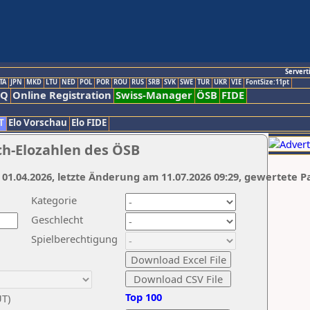
Servert
TA
JPN
MKD
LTU
NED
POL
POR
ROU
RUS
SRB
SVK
SWE
TUR
UKR
VIE
FontSize:11pt
AQ
Online Registration
Swiss-Manager
ÖSB
FIDE
T
Elo Vorschau
Elo FIDE
ch-Elozahlen des ÖSB
 01.04.2026, letzte Änderung am 11.07.2026 09:29, gewertete P
Kategorie
Geschlecht
Spielberechtigung
Top 100
UT)