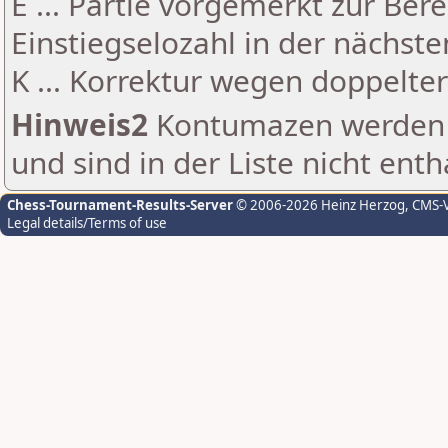
E ... Partie vorgemerkt zur Be
Einstiegselozahl in der nächst
K ... Korrektur wegen doppelt
Hinweis2
Kontumazen werden g
und sind in der Liste nicht enth
Chess-Tournament-Results-Server
© 2006-2026 Heinz Herzog
, CMS-
Legal details/Terms of use