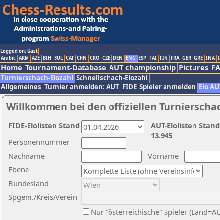
Logged on: Gast
Arabic
ARM
AZE
BIH
BUL
CAT
CHN
CRO
CZE
DEN
ENG
ESP
FAI
FIN
FRA
GER
GRE
INA
I
Home
Tournament-Database
AUT championship
Pictures
F
Turnierschach-Elozahl
Schnellschach-Elozahl
Allgemeines
Turnier anmelden: AUT
FIDE
Spieler anmelden
Elo AU
Willkommen bei den offiziellen Turnierscha
FIDE-Elolisten Stand
AUT-Elolisten Stand
13.945
Personennummer
Nachname
Vorname
Ebene
Bundesland
Spgem./Kreis/Verein
Nur "österreichische" Spieler (Land=A