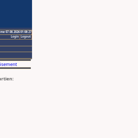
ime 07.08.2026 01:08:27
Login
Logout
artien: