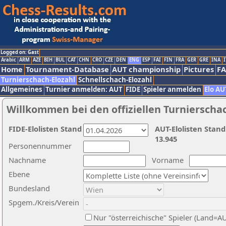
Logged on: Gast
Arabic
ARM
AZE
BIH
BUL
CAT
CHN
CRO
CZE
DEN
ENG
ESP
FAI
FIN
FRA
GER
GRE
INA
I
Home
Tournament-Database
AUT championship
Pictures
F
Turnierschach-Elozahl
Schnellschach-Elozahl
Allgemeines
Turnier anmelden: AUT
FIDE
Spieler anmelden
Elo AU
Willkommen bei den offiziellen Turnierscha
FIDE-Elolisten Stand
AUT-Elolisten Stand
13.945
Personennummer
Nachname
Vorname
Ebene
Bundesland
Spgem./Kreis/Verein
Nur "österreichische" Spieler (Land=A