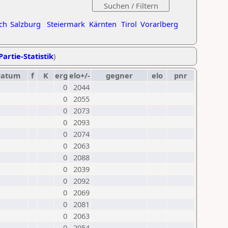
ch
Salzburg
Steiermark
Kärnten
Tirol
Vorarlberg
Partie-Statistik
)
datum
f
K
erg
elo+/-
gegner
elo
pnr
0
2044
0
2055
0
2073
0
2093
0
2074
0
2063
0
2088
0
2039
0
2092
0
2069
0
2081
0
2063
0
2054