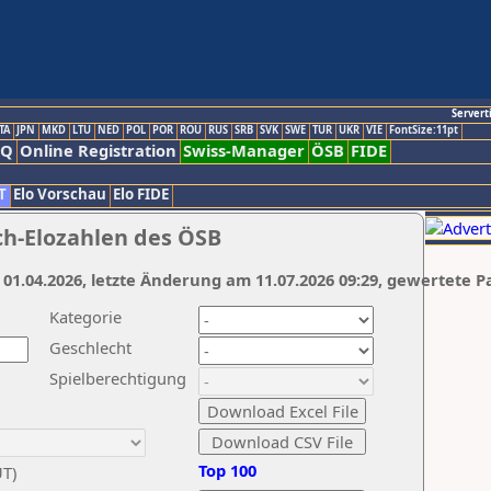
Servert
TA
JPN
MKD
LTU
NED
POL
POR
ROU
RUS
SRB
SVK
SWE
TUR
UKR
VIE
FontSize:11pt
AQ
Online Registration
Swiss-Manager
ÖSB
FIDE
T
Elo Vorschau
Elo FIDE
ch-Elozahlen des ÖSB
 01.04.2026, letzte Änderung am 11.07.2026 09:29, gewertete P
Kategorie
Geschlecht
Spielberechtigung
Top 100
UT)