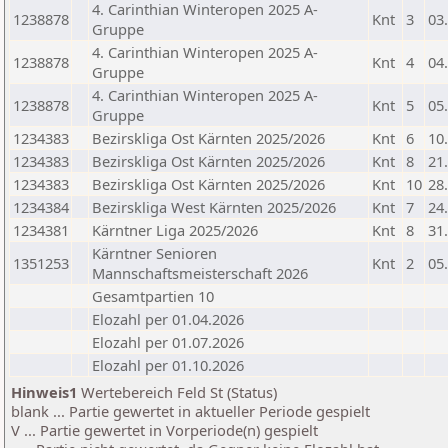
4. Carinthian Winteropen 2025 A-
1238878
Knt
3
03
Gruppe
4. Carinthian Winteropen 2025 A-
1238878
Knt
4
04
Gruppe
4. Carinthian Winteropen 2025 A-
1238878
Knt
5
05
Gruppe
1234383
Bezirskliga Ost Kärnten 2025/2026
Knt
6
10
1234383
Bezirskliga Ost Kärnten 2025/2026
Knt
8
21
1234383
Bezirskliga Ost Kärnten 2025/2026
Knt
10
28
1234384
Bezirskliga West Kärnten 2025/2026
Knt
7
24
1234381
Kärntner Liga 2025/2026
Knt
8
31
Kärntner Senioren
1351253
Knt
2
05
Mannschaftsmeisterschaft 2026
Gesamtpartien 10
Elozahl per 01.04.2026
Elozahl per 01.07.2026
Elozahl per 01.10.2026
Hinweis1
Wertebereich Feld St (Status)
blank ... Partie gewertet in aktueller Periode gespielt
V ... Partie gewertet in Vorperiode(n) gespielt