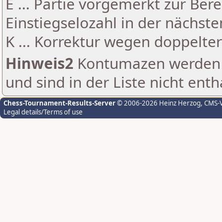
E ... Partie vorgemerkt zur Be
Einstiegselozahl in der nächst
K ... Korrektur wegen doppelt
Hinweis2
Kontumazen werden g
und sind in der Liste nicht enth
Chess-Tournament-Results-Server
© 2006-2026 Heinz Herzog
, CMS-
Legal details/Terms of use