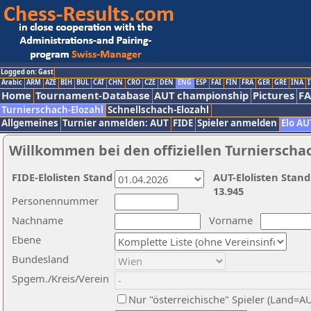
Logged on: Gast
Arabic
ARM
AZE
BIH
BUL
CAT
CHN
CRO
CZE
DEN
ENG
ESP
FAI
FIN
FRA
GER
GRE
INA
I
Home
Tournament-Database
AUT championship
Pictures
F
Turnierschach-Elozahl
Schnellschach-Elozahl
Allgemeines
Turnier anmelden: AUT
FIDE
Spieler anmelden
Elo AU
Willkommen bei den offiziellen Turnierscha
FIDE-Elolisten Stand
AUT-Elolisten Stand
13.945
Personennummer
Nachname
Vorname
Ebene
Bundesland
Spgem./Kreis/Verein
Nur "österreichische" Spieler (Land=A