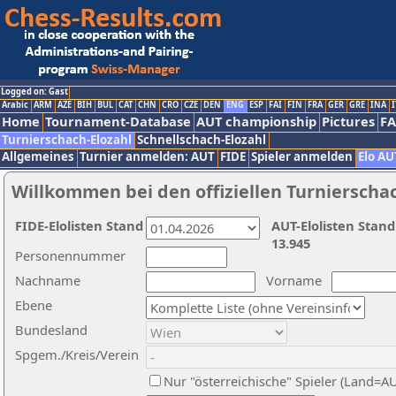
Logged on: Gast
Arabic
ARM
AZE
BIH
BUL
CAT
CHN
CRO
CZE
DEN
ENG
ESP
FAI
FIN
FRA
GER
GRE
INA
I
Home
Tournament-Database
AUT championship
Pictures
F
Turnierschach-Elozahl
Schnellschach-Elozahl
Allgemeines
Turnier anmelden: AUT
FIDE
Spieler anmelden
Elo AU
Willkommen bei den offiziellen Turnierscha
FIDE-Elolisten Stand
AUT-Elolisten Stand
13.945
Personennummer
Nachname
Vorname
Ebene
Bundesland
Spgem./Kreis/Verein
Nur "österreichische" Spieler (Land=A