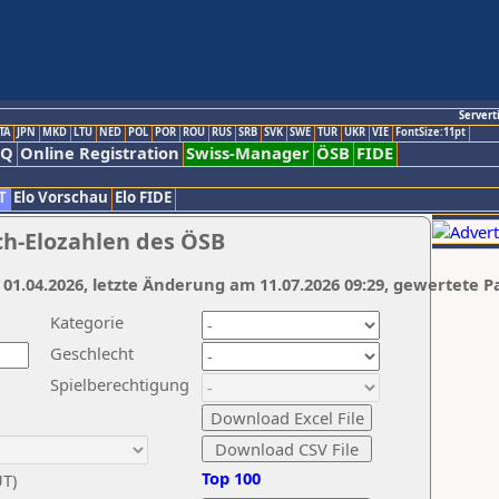
Servert
TA
JPN
MKD
LTU
NED
POL
POR
ROU
RUS
SRB
SVK
SWE
TUR
UKR
VIE
FontSize:11pt
AQ
Online Registration
Swiss-Manager
ÖSB
FIDE
T
Elo Vorschau
Elo FIDE
ch-Elozahlen des ÖSB
 01.04.2026, letzte Änderung am 11.07.2026 09:29, gewertete P
Kategorie
Geschlecht
Spielberechtigung
Top 100
UT)