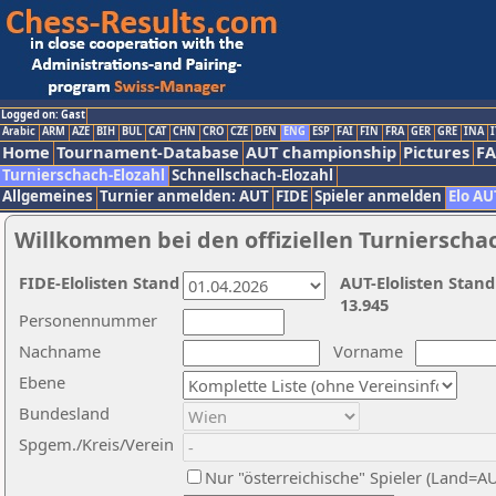
Logged on: Gast
Arabic
ARM
AZE
BIH
BUL
CAT
CHN
CRO
CZE
DEN
ENG
ESP
FAI
FIN
FRA
GER
GRE
INA
I
Home
Tournament-Database
AUT championship
Pictures
F
Turnierschach-Elozahl
Schnellschach-Elozahl
Allgemeines
Turnier anmelden: AUT
FIDE
Spieler anmelden
Elo AU
Willkommen bei den offiziellen Turnierscha
FIDE-Elolisten Stand
AUT-Elolisten Stand
13.945
Personennummer
Nachname
Vorname
Ebene
Bundesland
Spgem./Kreis/Verein
Nur "österreichische" Spieler (Land=A