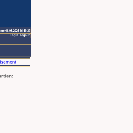
ime 06.08.2026 16:49:29
Login
Logout
artien: