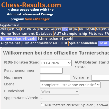
Logged on: Gast
Arabic
ARM
AZE
BIH
BUL
CAT
CHN
CRO
CZE
DEN
ENG
ESP
FAI
FIN
FRA
GER
GRE
INA
I
Home
Tournament-Database
AUT championship
Pictures
F
Turnierschach-Elozahl
Schnellschach-Elozahl
Allgemeines
Turnier anmelden: AUT
FIDE
Spieler anmelden
Elo AU
Willkommen bei den offiziellen Turnierscha
FIDE-Elolisten Stand
AUT-Elolisten Stand
13.945
Personennummer
Nachname
Vorname
Ebene
Bundesland
Spgem./Kreis/Verein
Nur "österreichische" Spieler (Land=A