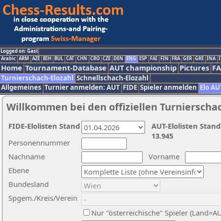
Logged on: Gast
Arabic
ARM
AZE
BIH
BUL
CAT
CHN
CRO
CZE
DEN
ENG
ESP
FAI
FIN
FRA
GER
GRE
INA
I
Home
Tournament-Database
AUT championship
Pictures
F
Turnierschach-Elozahl
Schnellschach-Elozahl
Allgemeines
Turnier anmelden: AUT
FIDE
Spieler anmelden
Elo AU
Willkommen bei den offiziellen Turnierscha
FIDE-Elolisten Stand
AUT-Elolisten Stand
13.945
Personennummer
Nachname
Vorname
Ebene
Bundesland
Spgem./Kreis/Verein
Nur "österreichische" Spieler (Land=A