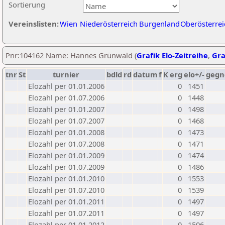
Sortierung
Vereinslisten:
Wien
Niederösterreich
Burgenland
Oberösterrei
Pnr:104162 Name: Hannes Grünwald (
Grafik Elo-Zeitreihe
,
Gra
tnr
St
turnier
bdld
rd
datum
f
K
erg
elo+/-
gegn
Elozahl per 01.01.2006
0
1451
Elozahl per 01.07.2006
0
1448
Elozahl per 01.01.2007
0
1498
Elozahl per 01.07.2007
0
1468
Elozahl per 01.01.2008
0
1473
Elozahl per 01.07.2008
0
1471
Elozahl per 01.01.2009
0
1474
Elozahl per 01.07.2009
0
1486
Elozahl per 01.01.2010
0
1553
Elozahl per 01.07.2010
0
1539
Elozahl per 01.01.2011
0
1497
Elozahl per 01.07.2011
0
1497
Elozahl per 01.01.2012
0
1506