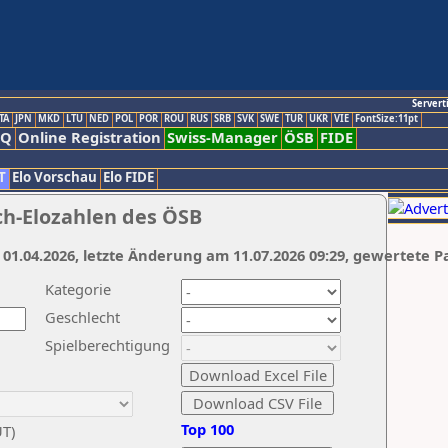
Servert
TA
JPN
MKD
LTU
NED
POL
POR
ROU
RUS
SRB
SVK
SWE
TUR
UKR
VIE
FontSize:11pt
AQ
Online Registration
Swiss-Manager
ÖSB
FIDE
T
Elo Vorschau
Elo FIDE
ch-Elozahlen des ÖSB
 01.04.2026, letzte Änderung am 11.07.2026 09:29, gewertete P
Kategorie
Geschlecht
Spielberechtigung
Top 100
UT)