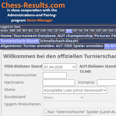
Logged on: Gast
Arabic
ARM
AZE
BIH
BUL
CAT
CHN
CRO
CZE
DEN
ENG
ESP
FAI
FIN
FRA
GER
GRE
INA
I
Home
Tournament-Database
AUT championship
Pictures
F
Turnierschach-Elozahl
Schnellschach-Elozahl
Allgemeines
Turnier anmelden: AUT
FIDE
Spieler anmelden
Elo AU
Willkommen bei den offiziellen Turnierscha
FIDE-Elolisten Stand
AUT-Elolisten Stand
13.945
Personennummer
Nachname
Vorname
Ebene
Bundesland
Spgem./Kreis/Verein
Nur "österreichische" Spieler (Land=A