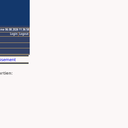
ime 06.08.2026 11:36:58
Login
Logout
artien: