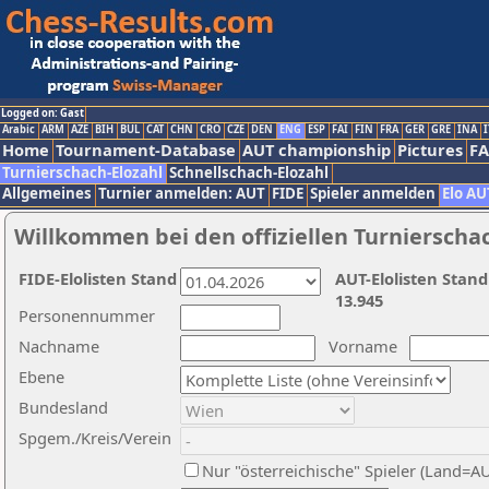
Logged on: Gast
Arabic
ARM
AZE
BIH
BUL
CAT
CHN
CRO
CZE
DEN
ENG
ESP
FAI
FIN
FRA
GER
GRE
INA
I
Home
Tournament-Database
AUT championship
Pictures
F
Turnierschach-Elozahl
Schnellschach-Elozahl
Allgemeines
Turnier anmelden: AUT
FIDE
Spieler anmelden
Elo AU
Willkommen bei den offiziellen Turnierscha
FIDE-Elolisten Stand
AUT-Elolisten Stand
13.945
Personennummer
Nachname
Vorname
Ebene
Bundesland
Spgem./Kreis/Verein
Nur "österreichische" Spieler (Land=A