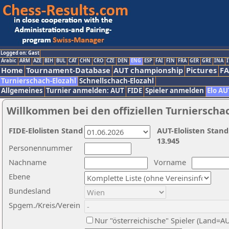
Logged on: Gast
Arabic
ARM
AZE
BIH
BUL
CAT
CHN
CRO
CZE
DEN
ENG
ESP
FAI
FIN
FRA
GER
GRE
INA
I
Home
Tournament-Database
AUT championship
Pictures
F
Turnierschach-Elozahl
Schnellschach-Elozahl
Allgemeines
Turnier anmelden: AUT
FIDE
Spieler anmelden
Elo AU
Willkommen bei den offiziellen Turnierscha
FIDE-Elolisten Stand
AUT-Elolisten Stand
13.945
Personennummer
Nachname
Vorname
Ebene
Bundesland
Spgem./Kreis/Verein
Nur "österreichische" Spieler (Land=A