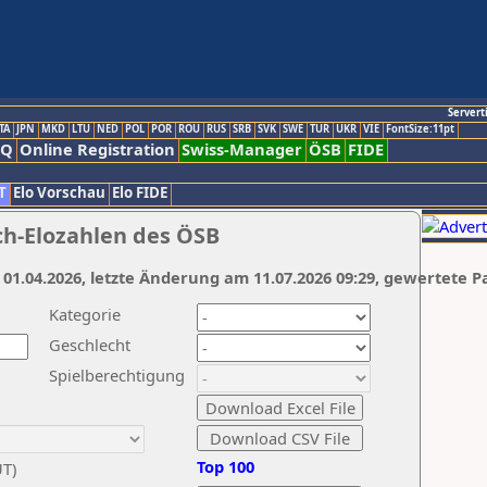
Servert
TA
JPN
MKD
LTU
NED
POL
POR
ROU
RUS
SRB
SVK
SWE
TUR
UKR
VIE
FontSize:11pt
AQ
Online Registration
Swiss-Manager
ÖSB
FIDE
T
Elo Vorschau
Elo FIDE
ch-Elozahlen des ÖSB
 01.04.2026, letzte Änderung am 11.07.2026 09:29, gewertete P
Kategorie
Geschlecht
Spielberechtigung
Top 100
UT)