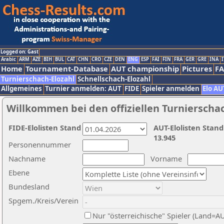
Logged on: Gast
Arabic
ARM
AZE
BIH
BUL
CAT
CHN
CRO
CZE
DEN
ENG
ESP
FAI
FIN
FRA
GER
GRE
INA
I
Home
Tournament-Database
AUT championship
Pictures
F
Turnierschach-Elozahl
Schnellschach-Elozahl
Allgemeines
Turnier anmelden: AUT
FIDE
Spieler anmelden
Elo AU
Willkommen bei den offiziellen Turnierscha
FIDE-Elolisten Stand
AUT-Elolisten Stand
13.945
Personennummer
Nachname
Vorname
Ebene
Bundesland
Spgem./Kreis/Verein
Nur "österreichische" Spieler (Land=A