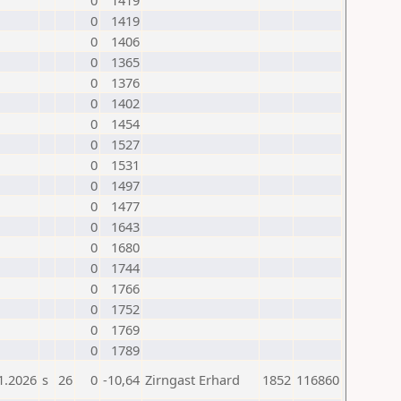
0
1419
0
1419
0
1406
0
1365
0
1376
0
1402
0
1454
0
1527
0
1531
0
1497
0
1477
0
1643
0
1680
0
1744
0
1766
0
1752
0
1769
0
1789
1.2026
s
26
0
-10,64
Zirngast Erhard
1852
116860