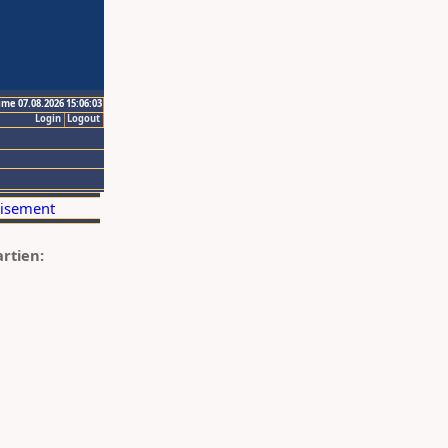
ime 07.08.2026 15:06:03
Login
Logout
artien: