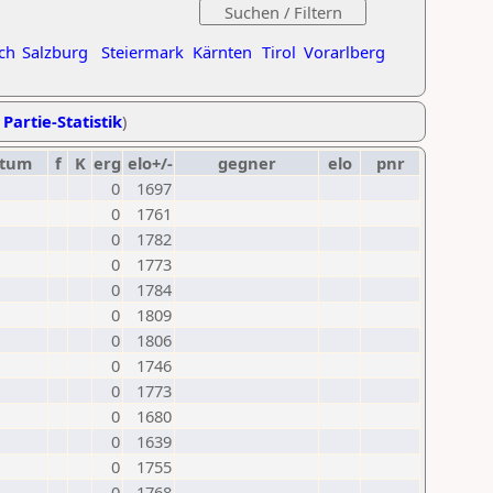
ch
Salzburg
Steiermark
Kärnten
Tirol
Vorarlberg
 Partie-Statistik
)
tum
f
K
erg
elo+/-
gegner
elo
pnr
0
1697
0
1761
0
1782
0
1773
0
1784
0
1809
0
1806
0
1746
0
1773
0
1680
0
1639
0
1755
0
1768