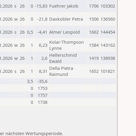
2.2026
s
26
0
-15,83
Fuehrer Jakob
1706
103302
1.2026
w
26
0
-21,8
Daxkobler Petra
1506
136560
1.2026
s
26
0,5
-4,41
Almer Leopold
1662
144454
Kolar-Thompson
1.2026
w
26
1
6,23
1584
143162
Lynne
Hellerschmid
1.2026
w
26
1
2,6
1419
138938
Ewald
Della Pietra
1.2026
s
26
1
8,31
1652
101821
Raimund
3,5
-35,6
0
1753
0
1757
0
1738
 der nächsten Wertungsperiode.