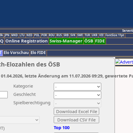
Servert
TA
JPN
MKD
LTU
NED
POL
POR
ROU
RUS
SRB
SVK
SWE
TUR
UKR
VIE
FontSize:11pt
AQ
Online Registration
Swiss-Manager
ÖSB
FIDE
T
Elo Vorschau
Elo FIDE
ch-Elozahlen des ÖSB
 01.04.2026, letzte Änderung am 11.07.2026 09:29, gewertete P
Kategorie
Geschlecht
Spielberechtigung
Top 100
UT)