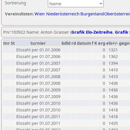
Sortierung
Vereinslisten:
Wien
Niederösterreich
Burgenland
Oberösterrei
Pnr:103922 Name: Anton Grasser (
Grafik Elo-Zeitreihe
,
Grafik 
tnr
St
turnier
bdld
rd
datum
f
K
erg
elo+/-
gegn
Elozahl per 01.01.2006
0
1321
Elozahl per 01.07.2006
0
1362
Elozahl per 01.01.2007
0
1394
Elozahl per 01.07.2007
0
1410
Elozahl per 01.01.2008
0
1410
Elozahl per 01.07.2008
0
1436
Elozahl per 01.01.2009
0
1436
Elozahl per 01.07.2009
0
1436
Elozahl per 01.01.2010
0
1436
Elozahl per 01.07.2010
0
1418
Elozahl per 01.01.2011
0
1418
Elozahl per 01.07.2011
0
1435
Elozahl per 01.01.2012
0
1404