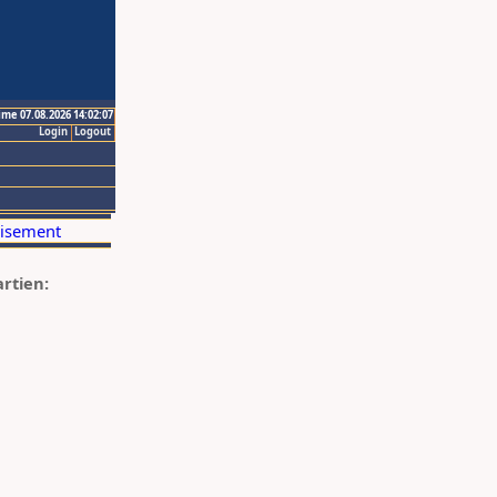
ime 07.08.2026 14:02:07
Login
Logout
artien: