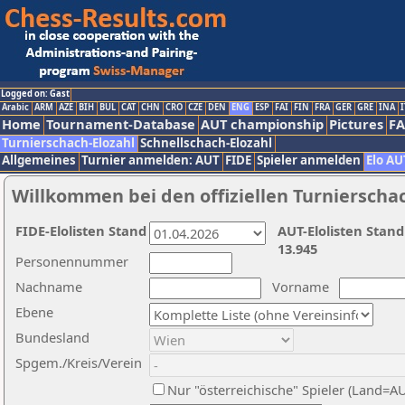
Logged on: Gast
Arabic
ARM
AZE
BIH
BUL
CAT
CHN
CRO
CZE
DEN
ENG
ESP
FAI
FIN
FRA
GER
GRE
INA
I
Home
Tournament-Database
AUT championship
Pictures
F
Turnierschach-Elozahl
Schnellschach-Elozahl
Allgemeines
Turnier anmelden: AUT
FIDE
Spieler anmelden
Elo AU
Willkommen bei den offiziellen Turnierscha
FIDE-Elolisten Stand
AUT-Elolisten Stand
13.945
Personennummer
Nachname
Vorname
Ebene
Bundesland
Spgem./Kreis/Verein
Nur "österreichische" Spieler (Land=A