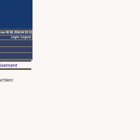
ime 08.08.2026 04:59:32
Login
Logout
artien: