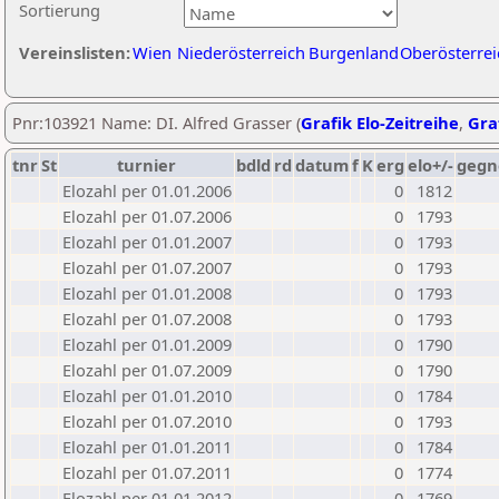
Sortierung
Vereinslisten:
Wien
Niederösterreich
Burgenland
Oberösterrei
Pnr:103921 Name: DI. Alfred Grasser (
Grafik Elo-Zeitreihe
,
Graf
tnr
St
turnier
bdld
rd
datum
f
K
erg
elo+/-
gegn
Elozahl per 01.01.2006
0
1812
Elozahl per 01.07.2006
0
1793
Elozahl per 01.01.2007
0
1793
Elozahl per 01.07.2007
0
1793
Elozahl per 01.01.2008
0
1793
Elozahl per 01.07.2008
0
1793
Elozahl per 01.01.2009
0
1790
Elozahl per 01.07.2009
0
1790
Elozahl per 01.01.2010
0
1784
Elozahl per 01.07.2010
0
1793
Elozahl per 01.01.2011
0
1784
Elozahl per 01.07.2011
0
1774
Elozahl per 01.01.2012
0
1769