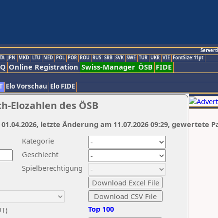
Servert
TA
JPN
MKD
LTU
NED
POL
POR
ROU
RUS
SRB
SVK
SWE
TUR
UKR
VIE
FontSize:11pt
AQ
Online Registration
Swiss-Manager
ÖSB
FIDE
T
Elo Vorschau
Elo FIDE
ch-Elozahlen des ÖSB
 01.04.2026, letzte Änderung am 11.07.2026 09:29, gewertete P
Kategorie
Geschlecht
Spielberechtigung
Top 100
UT)