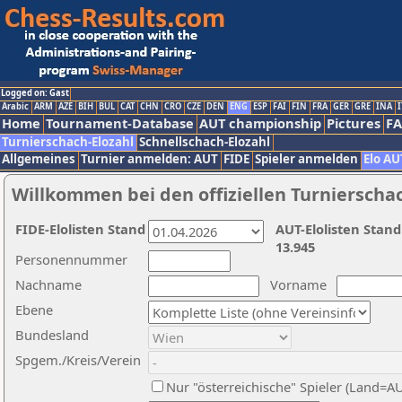
Logged on: Gast
Arabic
ARM
AZE
BIH
BUL
CAT
CHN
CRO
CZE
DEN
ENG
ESP
FAI
FIN
FRA
GER
GRE
INA
I
Home
Tournament-Database
AUT championship
Pictures
F
Turnierschach-Elozahl
Schnellschach-Elozahl
Allgemeines
Turnier anmelden: AUT
FIDE
Spieler anmelden
Elo AU
Willkommen bei den offiziellen Turnierscha
FIDE-Elolisten Stand
AUT-Elolisten Stand
13.945
Personennummer
Nachname
Vorname
Ebene
Bundesland
Spgem./Kreis/Verein
Nur "österreichische" Spieler (Land=A