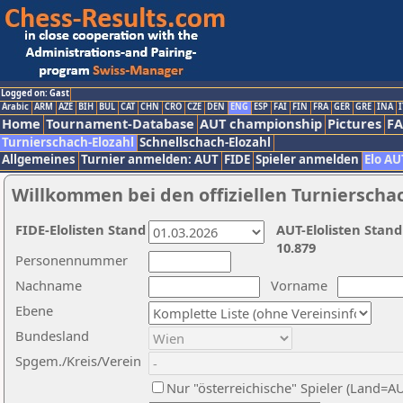
Logged on: Gast
Arabic
ARM
AZE
BIH
BUL
CAT
CHN
CRO
CZE
DEN
ENG
ESP
FAI
FIN
FRA
GER
GRE
INA
I
Home
Tournament-Database
AUT championship
Pictures
F
Turnierschach-Elozahl
Schnellschach-Elozahl
Allgemeines
Turnier anmelden: AUT
FIDE
Spieler anmelden
Elo AU
Willkommen bei den offiziellen Turnierscha
FIDE-Elolisten Stand
AUT-Elolisten Stand
10.879
Personennummer
Nachname
Vorname
Ebene
Bundesland
Spgem./Kreis/Verein
Nur "österreichische" Spieler (Land=A