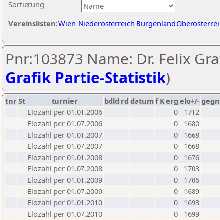
Sortierung
Vereinslisten:
Wien
Niederösterreich
Burgenland
Oberösterrei
Pnr:103873 Name: Dr. Felix Graf
Grafik Partie-Statistik
)
tnr
St
turnier
bdld
rd
datum
f
K
erg
elo+/-
gegn
Elozahl per 01.01.2006
0
1712
Elozahl per 01.07.2006
0
1680
Elozahl per 01.01.2007
0
1668
Elozahl per 01.07.2007
0
1668
Elozahl per 01.01.2008
0
1676
Elozahl per 01.07.2008
0
1703
Elozahl per 01.01.2009
0
1706
Elozahl per 01.07.2009
0
1689
Elozahl per 01.01.2010
0
1693
Elozahl per 01.07.2010
0
1699