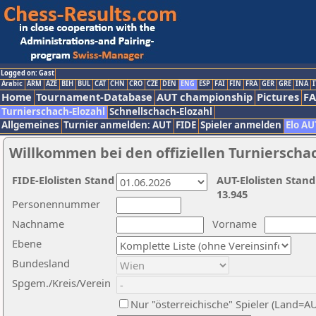
Logged on: Gast
Arabic
ARM
AZE
BIH
BUL
CAT
CHN
CRO
CZE
DEN
ENG
ESP
FAI
FIN
FRA
GER
GRE
INA
I
Home
Tournament-Database
AUT championship
Pictures
F
Turnierschach-Elozahl
Schnellschach-Elozahl
Allgemeines
Turnier anmelden: AUT
FIDE
Spieler anmelden
Elo AU
Willkommen bei den offiziellen Turnierscha
FIDE-Elolisten Stand
AUT-Elolisten Stand
13.945
Personennummer
Nachname
Vorname
Ebene
Bundesland
Spgem./Kreis/Verein
Nur "österreichische" Spieler (Land=A