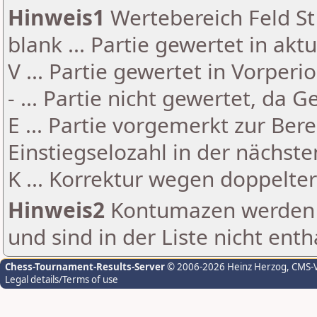
Hinweis1
Wertebereich Feld St 
blank ... Partie gewertet in akt
V ... Partie gewertet in Vorperi
- ... Partie nicht gewertet, da 
E ... Partie vorgemerkt zur Be
Einstiegselozahl in der nächst
K ... Korrektur wegen doppelt
Hinweis2
Kontumazen werden g
und sind in der Liste nicht enth
Chess-Tournament-Results-Server
© 2006-2026 Heinz Herzog
, CMS-
Legal details/Terms of use