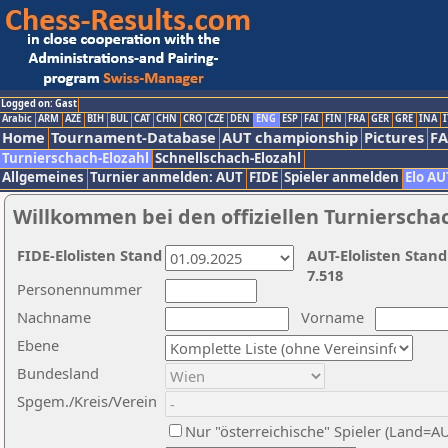
Logged on: Gast
Arabic
ARM
AZE
BIH
BUL
CAT
CHN
CRO
CZE
DEN
ENG
ESP
FAI
FIN
FRA
GER
GRE
INA
I
Home
Tournament-Database
AUT championship
Pictures
F
Turnierschach-Elozahl
Schnellschach-Elozahl
Allgemeines
Turnier anmelden: AUT
FIDE
Spieler anmelden
Elo AU
Willkommen bei den offiziellen Turnierscha
FIDE-Elolisten Stand
AUT-Elolisten Stand
7.518
Personennummer
Nachname
Vorname
Ebene
Bundesland
Spgem./Kreis/Verein
Nur "österreichische" Spieler (Land=A