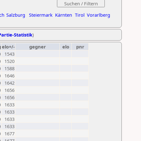
ch
Salzburg
Steiermark
Kärnten
Tirol
Vorarlberg
artie-Statistik
)
g
elo+/-
gegner
elo
pnr
0
1543
0
1520
0
1588
0
1646
0
1642
0
1656
0
1656
0
1633
0
1633
0
1633
0
1633
0
1677
0
1677