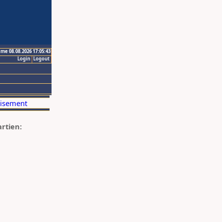
ime 08.08.2026 17:05:43
Login
Logout
artien: