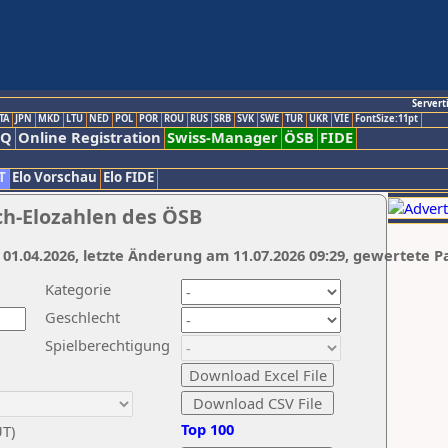
Servert
TA
JPN
MKD
LTU
NED
POL
POR
ROU
RUS
SRB
SVK
SWE
TUR
UKR
VIE
FontSize:11pt
AQ
Online Registration
Swiss-Manager
ÖSB
FIDE
T
Elo Vorschau
Elo FIDE
ch-Elozahlen des ÖSB
 01.04.2026, letzte Änderung am 11.07.2026 09:29, gewertete P
Kategorie
Geschlecht
Spielberechtigung
Top 100
UT)