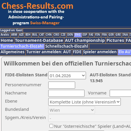
Logged on: Gast
Arabic
ARM
AZE
BIH
BUL
CAT
CHN
CRO
CZE
DEN
ENG
ESP
FAI
FIN
FRA
GER
GRE
INA
I
Home
Tournament-Database
AUT championship
Pictures
F
Turnierschach-Elozahl
Schnellschach-Elozahl
Allgemeines
Turnier anmelden: AUT
FIDE
Spieler anmelden
Elo AU
Willkommen bei den offiziellen Turnierscha
FIDE-Elolisten Stand
AUT-Elolisten Stand
13.945
Personennummer
Nachname
Vorname
Ebene
Bundesland
Spgem./Kreis/Verein
Nur "österreichische" Spieler (Land=A