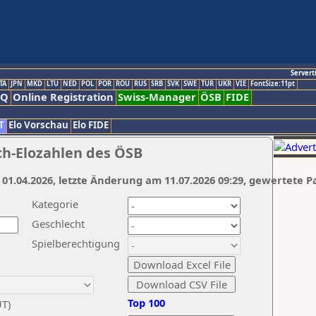
Servert
TA
JPN
MKD
LTU
NED
POL
POR
ROU
RUS
SRB
SVK
SWE
TUR
UKR
VIE
FontSize:11pt
AQ
Online Registration
Swiss-Manager
ÖSB
FIDE
T
Elo Vorschau
Elo FIDE
ch-Elozahlen des ÖSB
 01.04.2026, letzte Änderung am 11.07.2026 09:29, gewertete P
Kategorie
Geschlecht
Spielberechtigung
Top 100
UT)