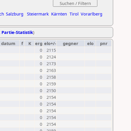
ch
Salzburg
Steiermark
Kärnten
Tirol
Vorarlberg
 Partie-Statistik
)
datum
f
K
erg
elo+/-
gegner
elo
pnr
0
2115
0
2124
0
2173
0
2163
0
2158
0
2159
0
2150
0
2154
0
2154
0
2154
0
2154
0
2154
0
2159