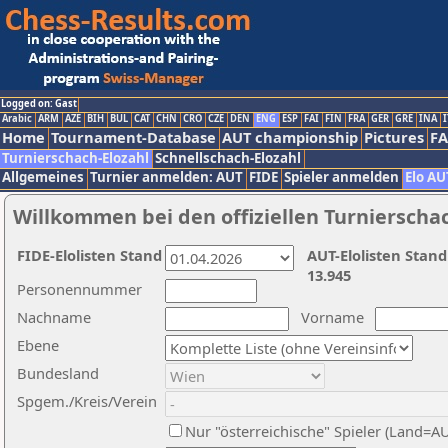
Logged on: Gast
Arabic
ARM
AZE
BIH
BUL
CAT
CHN
CRO
CZE
DEN
ENG
ESP
FAI
FIN
FRA
GER
GRE
INA
I
Home
Tournament-Database
AUT championship
Pictures
F
Turnierschach-Elozahl
Schnellschach-Elozahl
Allgemeines
Turnier anmelden: AUT
FIDE
Spieler anmelden
Elo AU
Willkommen bei den offiziellen Turnierscha
FIDE-Elolisten Stand
AUT-Elolisten Stand
13.945
Personennummer
Nachname
Vorname
Ebene
Bundesland
Spgem./Kreis/Verein
Nur "österreichische" Spieler (Land=A