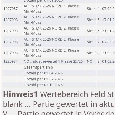
Elozahl per 01.01.2026
AUT STMK 2526 NORD 1. Klasse
1207987
Stmk
4
07.02.
Mur/Mürz
AUT STMK 2526 NORD 2. Klasse
1207993
Stmk
5
17.01.
Mur/Mürz
AUT STMK 2526 NORD 2. Klasse
1207993
Stmk
6
31.01.
Mur/Mürz
AUT STMK 2526 NORD 2. Klasse
1207993
Stmk
7
07.03.
Mur/Mürz
AUT STMK 2526 NORD 2. Klasse
1207993
Stmk
8
21.03.
Mur/Mürz
1225934
NÖ Industrieviertel 1 Klasse 25/26
NÖ
8
01.02.
Gesamtpartien 6
Elozahl per 01.04.2026
Elozahl per 01.07.2026
Elozahl per 01.10.2026
Hinweis1
Wertebereich Feld St 
blank ... Partie gewertet in akt
V ... Partie gewertet in Vorperi