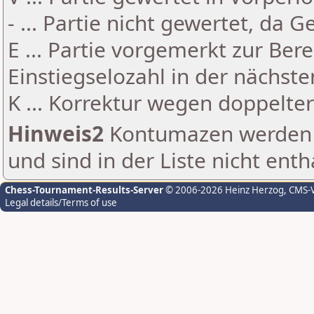
- ... Partie nicht gewertet, da 
E ... Partie vorgemerkt zur Be
Einstiegselozahl in der nächst
K ... Korrektur wegen doppelt
Hinweis2
Kontumazen werden g
und sind in der Liste nicht enth
Chess-Tournament-Results-Server
© 2006-2026 Heinz Herzog
, CMS-
Legal details/Terms of use