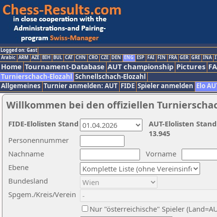
Logged on: Gast
Arabic
ARM
AZE
BIH
BUL
CAT
CHN
CRO
CZE
DEN
ENG
ESP
FAI
FIN
FRA
GER
GRE
INA
I
Home
Tournament-Database
AUT championship
Pictures
F
Turnierschach-Elozahl
Schnellschach-Elozahl
Allgemeines
Turnier anmelden: AUT
FIDE
Spieler anmelden
Elo AU
Willkommen bei den offiziellen Turnierscha
FIDE-Elolisten Stand
AUT-Elolisten Stand
13.945
Personennummer
Nachname
Vorname
Ebene
Bundesland
Spgem./Kreis/Verein
Nur "österreichische" Spieler (Land=A