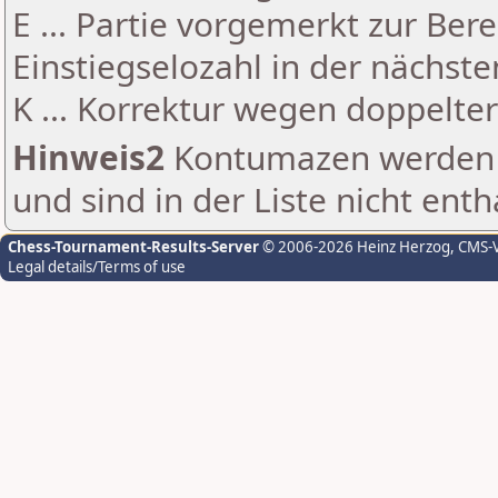
E ... Partie vorgemerkt zur Be
Einstiegselozahl in der nächst
K ... Korrektur wegen doppelt
Hinweis2
Kontumazen werden g
und sind in der Liste nicht enth
Chess-Tournament-Results-Server
© 2006-2026 Heinz Herzog
, CMS-
Legal details/Terms of use