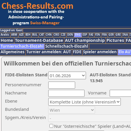
Logged on: Gast
Arabic
ARM
AZE
BIH
BUL
CAT
CHN
CRO
CZE
DEN
ENG
ESP
FAI
FIN
FRA
GER
GRE
INA
I
Home
Tournament-Database
AUT championship
Pictures
F
Turnierschach-Elozahl
Schnellschach-Elozahl
Allgemeines
Turnier anmelden: AUT
FIDE
Spieler anmelden
Elo AU
Willkommen bei den offiziellen Turnierscha
FIDE-Elolisten Stand
AUT-Elolisten Stand
13.945
Personennummer
Nachname
Vorname
Ebene
Bundesland
Spgem./Kreis/Verein
Nur "österreichische" Spieler (Land=A