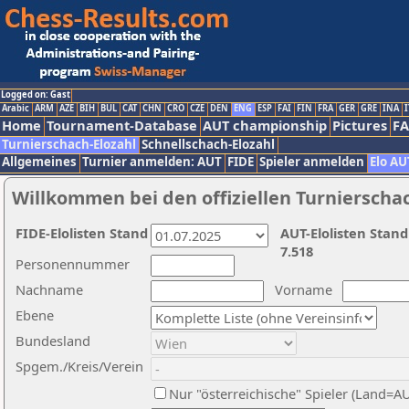
Logged on: Gast
Arabic
ARM
AZE
BIH
BUL
CAT
CHN
CRO
CZE
DEN
ENG
ESP
FAI
FIN
FRA
GER
GRE
INA
I
Home
Tournament-Database
AUT championship
Pictures
F
Turnierschach-Elozahl
Schnellschach-Elozahl
Allgemeines
Turnier anmelden: AUT
FIDE
Spieler anmelden
Elo AU
Willkommen bei den offiziellen Turnierscha
FIDE-Elolisten Stand
AUT-Elolisten Stand
7.518
Personennummer
Nachname
Vorname
Ebene
Bundesland
Spgem./Kreis/Verein
Nur "österreichische" Spieler (Land=A