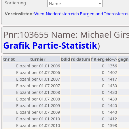
Sortierung
Vereinslisten:
Wien
Niederösterreich
Burgenland
Oberösterrei
Pnr:103655 Name: Michael Girs
Grafik Partie-Statistik
)
tnr
St
turnier
bdld
rd
datum
f
K
erg
elo+/-
gegn
Elozahl per 01.01.2006
0
1356
Elozahl per 01.07.2006
0
1402
Elozahl per 01.01.2007
0
1417
Elozahl per 01.07.2007
0
1430
Elozahl per 01.01.2008
0
1430
Elozahl per 01.07.2008
0
1430
Elozahl per 01.01.2009
0
1440
Elozahl per 01.07.2009
0
1440
Elozahl per 01.01.2010
0
1412
Elozahl per 01.07.2010
0
1398