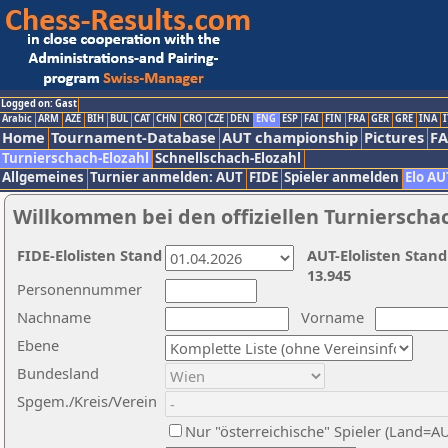
Logged on: Gast
Arabic
ARM
AZE
BIH
BUL
CAT
CHN
CRO
CZE
DEN
ENG
ESP
FAI
FIN
FRA
GER
GRE
INA
I
Home
Tournament-Database
AUT championship
Pictures
F
Turnierschach-Elozahl
Schnellschach-Elozahl
Allgemeines
Turnier anmelden: AUT
FIDE
Spieler anmelden
Elo AU
Willkommen bei den offiziellen Turnierscha
FIDE-Elolisten Stand
AUT-Elolisten Stand
13.945
Personennummer
Nachname
Vorname
Ebene
Bundesland
Spgem./Kreis/Verein
Nur "österreichische" Spieler (Land=A