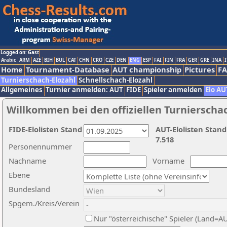
Logged on: Gast
Arabic
ARM
AZE
BIH
BUL
CAT
CHN
CRO
CZE
DEN
ENG
ESP
FAI
FIN
FRA
GER
GRE
INA
I
Home
Tournament-Database
AUT championship
Pictures
F
Turnierschach-Elozahl
Schnellschach-Elozahl
Allgemeines
Turnier anmelden: AUT
FIDE
Spieler anmelden
Elo AU
Willkommen bei den offiziellen Turnierscha
FIDE-Elolisten Stand
AUT-Elolisten Stand
7.518
Personennummer
Nachname
Vorname
Ebene
Bundesland
Spgem./Kreis/Verein
Nur "österreichische" Spieler (Land=A