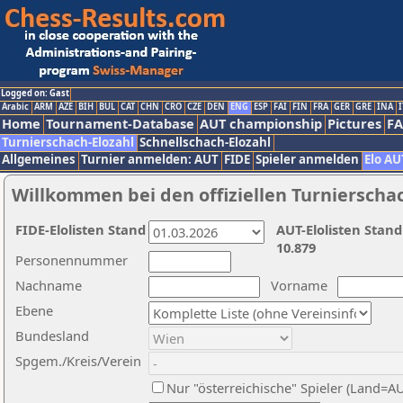
Logged on: Gast
Arabic
ARM
AZE
BIH
BUL
CAT
CHN
CRO
CZE
DEN
ENG
ESP
FAI
FIN
FRA
GER
GRE
INA
I
Home
Tournament-Database
AUT championship
Pictures
F
Turnierschach-Elozahl
Schnellschach-Elozahl
Allgemeines
Turnier anmelden: AUT
FIDE
Spieler anmelden
Elo AU
Willkommen bei den offiziellen Turnierscha
FIDE-Elolisten Stand
AUT-Elolisten Stand
10.879
Personennummer
Nachname
Vorname
Ebene
Bundesland
Spgem./Kreis/Verein
Nur "österreichische" Spieler (Land=A