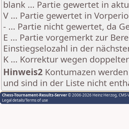
blank ... Partie gewertet in akt
V ... Partie gewertet in Vorperi
- ... Partie nicht gewertet, da 
E ... Partie vorgemerkt zur Be
Einstiegselozahl in der nächst
K ... Korrektur wegen doppelt
Hinweis2
Kontumazen werden g
und sind in der Liste nicht enth
Chess-Tournament-Results-Server
© 2006-2026 Heinz Herzog
, CMS-
Legal details/Terms of use