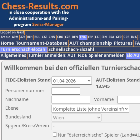
Logged on: Gast
Arabic
ARM
AZE
BIH
BUL
CAT
CHN
CRO
CZE
DEN
ENG
ESP
FAI
FIN
FRA
GER
GRE
INA
I
Home
Tournament-Database
AUT championship
Pictures
F
Turnierschach-Elozahl
Schnellschach-Elozahl
Allgemeines
Turnier anmelden: AUT
FIDE
Spieler anmelden
Elo AU
Willkommen bei den offiziellen Turnierscha
FIDE-Elolisten Stand
AUT-Elolisten Stand
13.945
Personennummer
Nachname
Vorname
Ebene
Bundesland
Spgem./Kreis/Verein
Nur "österreichische" Spieler (Land=A