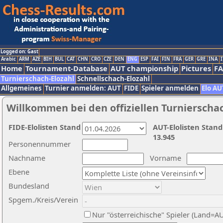
Logged on: Gast
Arabic
ARM
AZE
BIH
BUL
CAT
CHN
CRO
CZE
DEN
ENG
ESP
FAI
FIN
FRA
GER
GRE
INA
I
Home
Tournament-Database
AUT championship
Pictures
F
Turnierschach-Elozahl
Schnellschach-Elozahl
Allgemeines
Turnier anmelden: AUT
FIDE
Spieler anmelden
Elo AU
Willkommen bei den offiziellen Turnierscha
FIDE-Elolisten Stand
AUT-Elolisten Stand
13.945
Personennummer
Nachname
Vorname
Ebene
Bundesland
Spgem./Kreis/Verein
Nur "österreichische" Spieler (Land=A