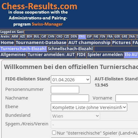
Logged on: Gast
Arabic
ARM
AZE
BIH
BUL
CAT
CHN
CRO
CZE
DEN
ENG
ESP
FAI
FIN
FRA
GER
GRE
INA
I
Home
Tournament-Database
AUT championship
Pictures
F
Turnierschach-Elozahl
Schnellschach-Elozahl
Allgemeines
Turnier anmelden: AUT
FIDE
Spieler anmelden
Elo AU
Willkommen bei den offiziellen Turnierscha
FIDE-Elolisten Stand
AUT-Elolisten Stand
13.945
Personennummer
Nachname
Vorname
Ebene
Bundesland
Spgem./Kreis/Verein
Nur "österreichische" Spieler (Land=A