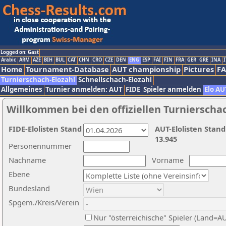
Logged on: Gast
Arabic
ARM
AZE
BIH
BUL
CAT
CHN
CRO
CZE
DEN
ENG
ESP
FAI
FIN
FRA
GER
GRE
INA
I
Home
Tournament-Database
AUT championship
Pictures
F
Turnierschach-Elozahl
Schnellschach-Elozahl
Allgemeines
Turnier anmelden: AUT
FIDE
Spieler anmelden
Elo AU
Willkommen bei den offiziellen Turnierscha
FIDE-Elolisten Stand
AUT-Elolisten Stand
13.945
Personennummer
Nachname
Vorname
Ebene
Bundesland
Spgem./Kreis/Verein
Nur "österreichische" Spieler (Land=A