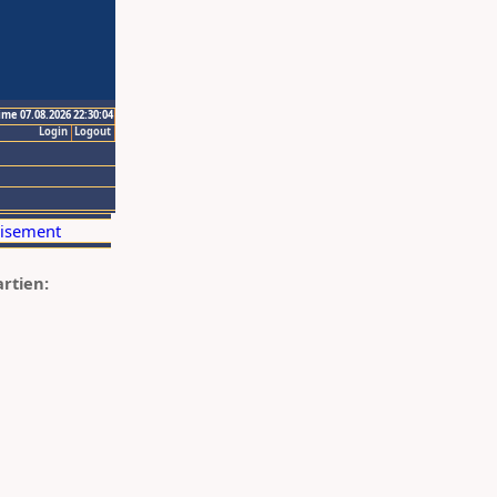
ime 07.08.2026 22:30:04
Login
Logout
artien: