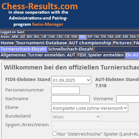
Logged on: Gast
Arabic
ARM
AZE
BIH
BUL
CAT
CHN
CRO
CZE
DEN
ENG
ESP
FAI
FIN
FRA
GER
GRE
INA
I
Home
Tournament-Database
AUT championship
Pictures
F
Turnierschach-Elozahl
Schnellschach-Elozahl
Allgemeines
Turnier anmelden: AUT
FIDE
Spieler anmelden
Elo AU
Willkommen bei den offiziellen Turnierscha
FIDE-Elolisten Stand
AUT-Elolisten Stand
7.518
Personennummer
Nachname
Vorname
Ebene
Bundesland
Spgem./Kreis/Verein
Nur "österreichische" Spieler (Land=A