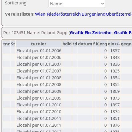
Sortierung
Vereinslisten:
Wien
Niederösterreich
Burgenland
Oberösterrei
Pnr:103451 Name: Roland Gapp (
Grafik Elo-Zeitreihe
,
Grafik P
tnr
St
turnier
bdld
rd
datum
f
K
erg
elo+/-
gegn
Elozahl per 01.01.2006
0
1857
Elozahl per 01.07.2006
0
1848
Elozahl per 01.01.2007
0
1836
Elozahl per 01.07.2007
0
1825
Elozahl per 01.01.2008
0
1854
Elozahl per 01.07.2008
0
1852
Elozahl per 01.01.2009
0
1869
Elozahl per 01.07.2009
0
1873
Elozahl per 01.01.2010
0
1897
Elozahl per 01.07.2010
0
1874
Elozahl per 01.01.2011
0
1851
Elozahl per 01.07.2011
0
1876
Elozahl per 01.01.2012
0
1875