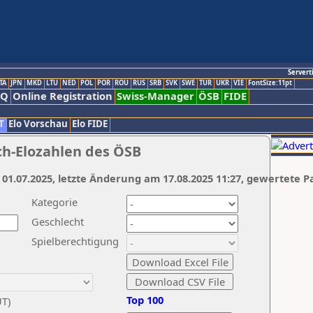
Servert
TA
JPN
MKD
LTU
NED
POL
POR
ROU
RUS
SRB
SVK
SWE
TUR
UKR
VIE
FontSize:11pt
AQ
Online Registration
Swiss-Manager
ÖSB
FIDE
T
Elo Vorschau
Elo FIDE
ch-Elozahlen des ÖSB
 01.07.2025, letzte Änderung am 17.08.2025 11:27, gewertete P
Kategorie
Geschlecht
Spielberechtigung
Top 100
UT)