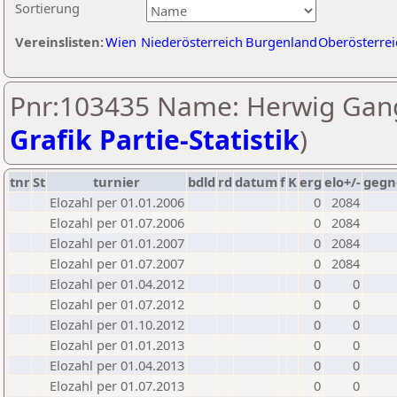
Sortierung
Vereinslisten:
Wien
Niederösterreich
Burgenland
Oberösterrei
Pnr:103435 Name: Herwig Gang
Grafik Partie-Statistik
)
tnr
St
turnier
bdld
rd
datum
f
K
erg
elo+/-
gegn
Elozahl per 01.01.2006
0
2084
Elozahl per 01.07.2006
0
2084
Elozahl per 01.01.2007
0
2084
Elozahl per 01.07.2007
0
2084
Elozahl per 01.04.2012
0
0
Elozahl per 01.07.2012
0
0
Elozahl per 01.10.2012
0
0
Elozahl per 01.01.2013
0
0
Elozahl per 01.04.2013
0
0
Elozahl per 01.07.2013
0
0