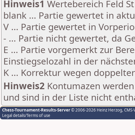
Hinweis1
Wertebereich Feld St 
blank ... Partie gewertet in akt
V ... Partie gewertet in Vorperi
- ... Partie nicht gewertet, da 
E ... Partie vorgemerkt zur Be
Einstiegselozahl in der nächst
K ... Korrektur wegen doppelt
Hinweis2
Kontumazen werden g
und sind in der Liste nicht enth
Chess-Tournament-Results-Server
© 2006-2026 Heinz Herzog
, CMS-
Legal details/Terms of use