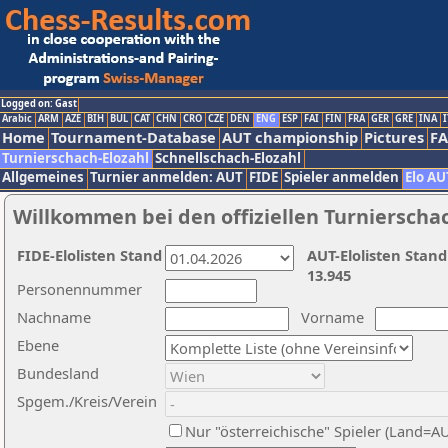
Logged on: Gast
Arabic
ARM
AZE
BIH
BUL
CAT
CHN
CRO
CZE
DEN
ENG
ESP
FAI
FIN
FRA
GER
GRE
INA
I
Home
Tournament-Database
AUT championship
Pictures
F
Turnierschach-Elozahl
Schnellschach-Elozahl
Allgemeines
Turnier anmelden: AUT
FIDE
Spieler anmelden
Elo AU
Willkommen bei den offiziellen Turnierscha
FIDE-Elolisten Stand
AUT-Elolisten Stand
13.945
Personennummer
Nachname
Vorname
Ebene
Bundesland
Spgem./Kreis/Verein
Nur "österreichische" Spieler (Land=A