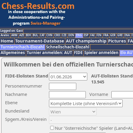
Logged on: Gast
Arabic
ARM
AZE
BIH
BUL
CAT
CHN
CRO
CZE
DEN
ENG
ESP
FAI
FIN
FRA
GER
GRE
INA
I
Home
Tournament-Database
AUT championship
Pictures
F
Turnierschach-Elozahl
Schnellschach-Elozahl
Allgemeines
Turnier anmelden: AUT
FIDE
Spieler anmelden
Elo AU
Willkommen bei den offiziellen Turnierscha
FIDE-Elolisten Stand
AUT-Elolisten Stand
13.945
Personennummer
Nachname
Vorname
Ebene
Bundesland
Spgem./Kreis/Verein
Nur "österreichische" Spieler (Land=A