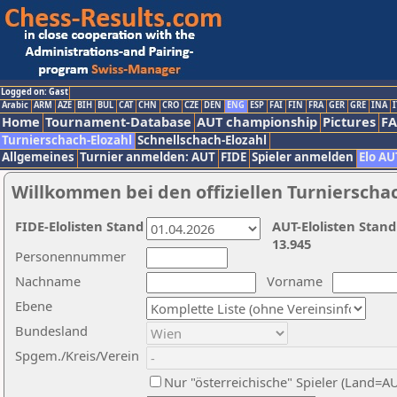
Logged on: Gast
Arabic
ARM
AZE
BIH
BUL
CAT
CHN
CRO
CZE
DEN
ENG
ESP
FAI
FIN
FRA
GER
GRE
INA
I
Home
Tournament-Database
AUT championship
Pictures
F
Turnierschach-Elozahl
Schnellschach-Elozahl
Allgemeines
Turnier anmelden: AUT
FIDE
Spieler anmelden
Elo AU
Willkommen bei den offiziellen Turnierscha
FIDE-Elolisten Stand
AUT-Elolisten Stand
13.945
Personennummer
Nachname
Vorname
Ebene
Bundesland
Spgem./Kreis/Verein
Nur "österreichische" Spieler (Land=A