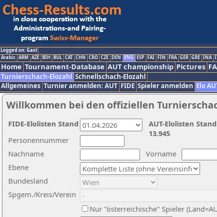
Logged on: Gast
Arabic
ARM
AZE
BIH
BUL
CAT
CHN
CRO
CZE
DEN
ENG
ESP
FAI
FIN
FRA
GER
GRE
INA
I
Home
Tournament-Database
AUT championship
Pictures
F
Turnierschach-Elozahl
Schnellschach-Elozahl
Allgemeines
Turnier anmelden: AUT
FIDE
Spieler anmelden
Elo AU
Willkommen bei den offiziellen Turnierscha
FIDE-Elolisten Stand
AUT-Elolisten Stand
13.945
Personennummer
Nachname
Vorname
Ebene
Bundesland
Spgem./Kreis/Verein
Nur "österreichische" Spieler (Land=A