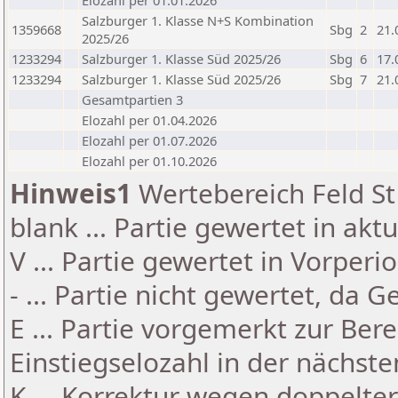
Elozahl per 01.01.2026
Salzburger 1. Klasse N+S Kombination
1359668
Sbg
2
21.
2025/26
1233294
Salzburger 1. Klasse Süd 2025/26
Sbg
6
17.
1233294
Salzburger 1. Klasse Süd 2025/26
Sbg
7
21.
Gesamtpartien 3
Elozahl per 01.04.2026
Elozahl per 01.07.2026
Elozahl per 01.10.2026
Hinweis1
Wertebereich Feld St 
blank ... Partie gewertet in akt
V ... Partie gewertet in Vorperi
- ... Partie nicht gewertet, da 
E ... Partie vorgemerkt zur Be
Einstiegselozahl in der nächst
K ... Korrektur wegen doppelt