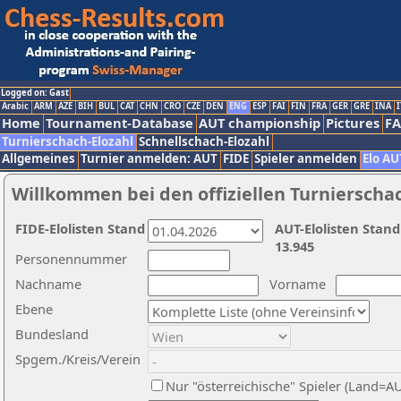
Logged on: Gast
Arabic
ARM
AZE
BIH
BUL
CAT
CHN
CRO
CZE
DEN
ENG
ESP
FAI
FIN
FRA
GER
GRE
INA
I
Home
Tournament-Database
AUT championship
Pictures
F
Turnierschach-Elozahl
Schnellschach-Elozahl
Allgemeines
Turnier anmelden: AUT
FIDE
Spieler anmelden
Elo AU
Willkommen bei den offiziellen Turnierscha
FIDE-Elolisten Stand
AUT-Elolisten Stand
13.945
Personennummer
Nachname
Vorname
Ebene
Bundesland
Spgem./Kreis/Verein
Nur "österreichische" Spieler (Land=A