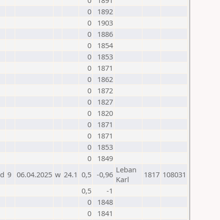
0
1891
0
1892
0
1903
0
1886
0
1854
0
1853
0
1871
0
1862
0
1872
0
1827
0
1820
0
1871
0
1871
0
1853
0
1849
Leban
ld
9
06.04.2025
w
24.1
0,5
-0,96
1817
108031
Karl
0,5
-1
0
1848
0
1841