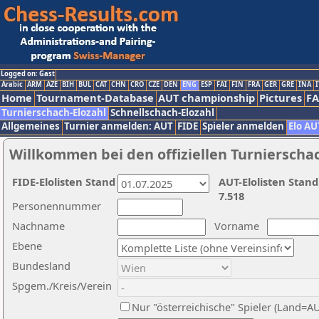
Logged on: Gast
Arabic
ARM
AZE
BIH
BUL
CAT
CHN
CRO
CZE
DEN
ENG
ESP
FAI
FIN
FRA
GER
GRE
INA
I
Home
Tournament-Database
AUT championship
Pictures
F
Turnierschach-Elozahl
Schnellschach-Elozahl
Allgemeines
Turnier anmelden: AUT
FIDE
Spieler anmelden
Elo AU
Willkommen bei den offiziellen Turnierscha
FIDE-Elolisten Stand
AUT-Elolisten Stand
7.518
Personennummer
Nachname
Vorname
Ebene
Bundesland
Spgem./Kreis/Verein
Nur "österreichische" Spieler (Land=A