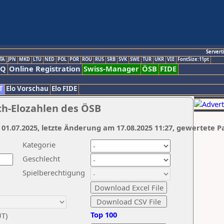
Servert
TA
JPN
MKD
LTU
NED
POL
POR
ROU
RUS
SRB
SVK
SWE
TUR
UKR
VIE
FontSize:11pt
AQ
Online Registration
Swiss-Manager
ÖSB
FIDE
T
Elo Vorschau
Elo FIDE
ch-Elozahlen des ÖSB
 01.07.2025, letzte Änderung am 17.08.2025 11:27, gewertete P
Kategorie
Geschlecht
Spielberechtigung
Top 100
UT)