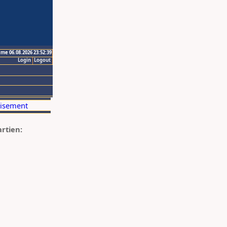
ime 06.08.2026 23:52:39
Login
Logout
artien: