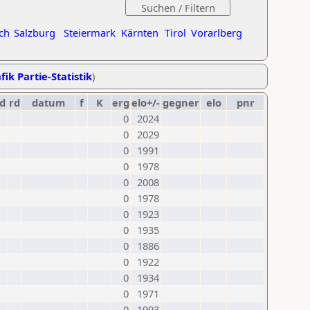
ch
Salzburg
Steiermark
Kärnten
Tirol
Vorarlberg
fik Partie-Statistik
)
ld
rd
datum
f
K
erg
elo+/-
gegner
elo
pnr
0
2024
0
2029
0
1991
0
1978
0
2008
0
1978
0
1923
0
1935
0
1886
0
1922
0
1934
0
1971
0
1993