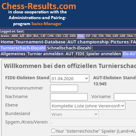
Logged on: Gast
Arabic
ARM
AZE
BIH
BUL
CAT
CHN
CRO
CZE
DEN
ENG
ESP
FAI
FIN
FRA
GER
GRE
INA
I
Home
Tournament-Database
AUT championship
Pictures
F
Turnierschach-Elozahl
Schnellschach-Elozahl
Allgemeines
Turnier anmelden: AUT
FIDE
Spieler anmelden
Elo AU
Willkommen bei den offiziellen Turnierscha
FIDE-Elolisten Stand
AUT-Elolisten Stand
13.945
Personennummer
Nachname
Vorname
Ebene
Bundesland
Spgem./Kreis/Verein
Nur "österreichische" Spieler (Land=A