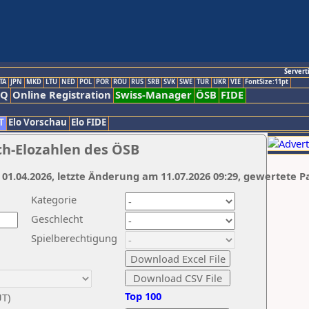
Servert
TA
JPN
MKD
LTU
NED
POL
POR
ROU
RUS
SRB
SVK
SWE
TUR
UKR
VIE
FontSize:11pt
AQ
Online Registration
Swiss-Manager
ÖSB
FIDE
T
Elo Vorschau
Elo FIDE
ch-Elozahlen des ÖSB
 01.04.2026, letzte Änderung am 11.07.2026 09:29, gewertete P
Kategorie
Geschlecht
Spielberechtigung
Top 100
UT)