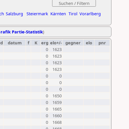
ch
Salzburg
Steiermark
Kärnten
Tirol
Vorarlberg
rafik Partie-Statistik
)
rd
datum
f
K
erg
elo+/-
gegner
elo
pnr
0
1623
0
1623
0
1623
0
1623
0
0
0
0
0
0
0
1650
0
1659
0
1665
0
1660
0
1668
0
1668