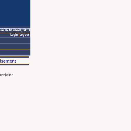
ime 07.08.2026 03:34:33
Login
Logout
artien: