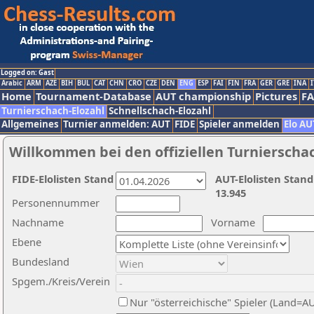
Logged on: Gast
Arabic
ARM
AZE
BIH
BUL
CAT
CHN
CRO
CZE
DEN
ENG
ESP
FAI
FIN
FRA
GER
GRE
INA
I
Home
Tournament-Database
AUT championship
Pictures
F
Turnierschach-Elozahl
Schnellschach-Elozahl
Allgemeines
Turnier anmelden: AUT
FIDE
Spieler anmelden
Elo AU
Willkommen bei den offiziellen Turnierscha
FIDE-Elolisten Stand
AUT-Elolisten Stand
13.945
Personennummer
Nachname
Vorname
Ebene
Bundesland
Spgem./Kreis/Verein
Nur "österreichische" Spieler (Land=A