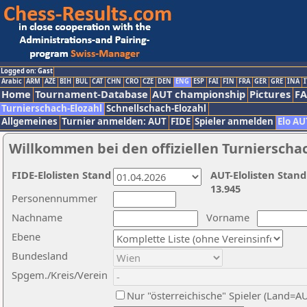
Logged on: Gast
Arabic
ARM
AZE
BIH
BUL
CAT
CHN
CRO
CZE
DEN
ENG
ESP
FAI
FIN
FRA
GER
GRE
INA
I
Home
Tournament-Database
AUT championship
Pictures
F
Turnierschach-Elozahl
Schnellschach-Elozahl
Allgemeines
Turnier anmelden: AUT
FIDE
Spieler anmelden
Elo AU
Willkommen bei den offiziellen Turnierscha
FIDE-Elolisten Stand
AUT-Elolisten Stand
13.945
Personennummer
Nachname
Vorname
Ebene
Bundesland
Spgem./Kreis/Verein
Nur "österreichische" Spieler (Land=A