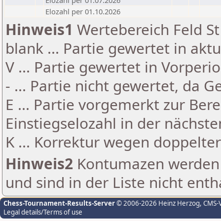
Elozahl per 01.07.2026
Elozahl per 01.10.2026
Hinweis1
Wertebereich Feld St 
blank ... Partie gewertet in akt
V ... Partie gewertet in Vorperi
- ... Partie nicht gewertet, da 
E ... Partie vorgemerkt zur Be
Einstiegselozahl in der nächst
K ... Korrektur wegen doppelt
Hinweis2
Kontumazen werden g
und sind in der Liste nicht enth
Chess-Tournament-Results-Server
© 2006-2026 Heinz Herzog
, CMS-
Legal details/Terms of use