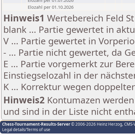
Elozahl per 01.07.2026
Elozahl per 01.10.2026
Hinweis1
Wertebereich Feld St 
blank ... Partie gewertet in akt
V ... Partie gewertet in Vorperi
- ... Partie nicht gewertet, da 
E ... Partie vorgemerkt zur Be
Einstiegselozahl in der nächst
K ... Korrektur wegen doppelt
Hinweis2
Kontumazen werden g
und sind in der Liste nicht enth
Chess-Tournament-Results-Server
© 2006-2026 Heinz Herzog
, CMS-
Legal details/Terms of use