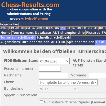
Logged on: Gast
Arabic
ARM
AZE
BIH
BUL
CAT
CHN
CRO
CZE
DEN
ENG
ESP
FAI
FIN
FRA
GER
GRE
INA
I
Home
Tournament-Database
AUT championship
Pictures
F
Turnierschach-Elozahl
Schnellschach-Elozahl
Allgemeines
Turnier anmelden: AUT
FIDE
Spieler anmelden
Elo AU
Willkommen bei den offiziellen Turnierscha
FIDE-Elolisten Stand
AUT-Elolisten Stand
13.945
Personennummer
Nachname
Vorname
Ebene
Bundesland
Spgem./Kreis/Verein
Nur "österreichische" Spieler (Land=A