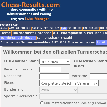
Logged on: Gast
Arabic
ARM
AZE
BIH
BUL
CAT
CHN
CRO
CZE
DEN
ENG
ESP
FAI
FIN
FRA
GER
GRE
INA
I
Home
Tournament-Database
AUT championship
Pictures
F
Turnierschach-Elozahl
Schnellschach-Elozahl
Allgemeines
Turnier anmelden: AUT
FIDE
Spieler anmelden
Elo AU
Willkommen bei den offiziellen Turnierscha
FIDE-Elolisten Stand
AUT-Elolisten Stand
10.879
Personennummer
Nachname
Vorname
Ebene
Bundesland
Spgem./Kreis/Verein
Nur "österreichische" Spieler (Land=A