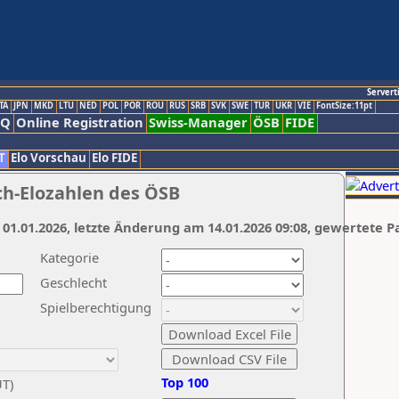
Servert
TA
JPN
MKD
LTU
NED
POL
POR
ROU
RUS
SRB
SVK
SWE
TUR
UKR
VIE
FontSize:11pt
AQ
Online Registration
Swiss-Manager
ÖSB
FIDE
T
Elo Vorschau
Elo FIDE
ch-Elozahlen des ÖSB
 01.01.2026, letzte Änderung am 14.01.2026 09:08, gewertete P
Kategorie
Geschlecht
Spielberechtigung
Top 100
UT)