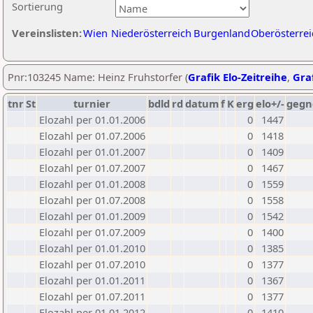
Sortierung
Vereinslisten:
Wien
Niederösterreich
Burgenland
Oberösterrei
Pnr:103245 Name: Heinz Fruhstorfer (
Grafik Elo-Zeitreihe
,
Graf
tnr
St
turnier
bdld
rd
datum
f
K
erg
elo+/-
gegn
Elozahl per 01.01.2006
0
1447
Elozahl per 01.07.2006
0
1418
Elozahl per 01.01.2007
0
1409
Elozahl per 01.07.2007
0
1467
Elozahl per 01.01.2008
0
1559
Elozahl per 01.07.2008
0
1558
Elozahl per 01.01.2009
0
1542
Elozahl per 01.07.2009
0
1400
Elozahl per 01.01.2010
0
1385
Elozahl per 01.07.2010
0
1377
Elozahl per 01.01.2011
0
1367
Elozahl per 01.07.2011
0
1377
Elozahl per 01.01.2012
0
1410