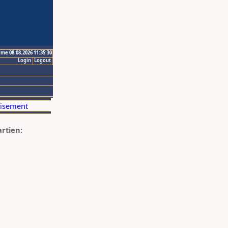
ime 08.08.2026 11:35:30
Login
Logout
artien: