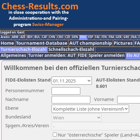
Logged on: Gast
Arabic
ARM
AZE
BIH
BUL
CAT
CHN
CRO
CZE
DEN
ENG
ESP
FAI
FIN
FRA
GER
GRE
INA
I
Home
Tournament-Database
AUT championship
Pictures
F
Turnierschach-Elozahl
Schnellschach-Elozahl
Allgemeines
Turnier anmelden: AUT
FIDE
Spieler anmelden
Elo AU
Willkommen bei den offiziellen Turnierscha
FIDE-Elolisten Stand
AUT-Elolisten Stand
8.601
Personennummer
Nachname
Vorname
Ebene
Bundesland
Spgem./Kreis/Verein
Nur "österreichische" Spieler (Land=A