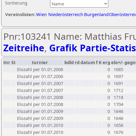
Sortierung
Vereinslisten:
Wien
Niederösterreich
Burgenland
Oberösterrei
Pnr:103241 Name: Matthias Fru
Zeitreihe
,
Grafik Partie-Statis
tnr
St
turnier
bdld
rd
datum
f
K
erg
elo+/-
gegn
Elozahl per 01.01.2006
0
1685
Elozahl per 01.07.2006
0
1697
Elozahl per 01.01.2007
0
1691
Elozahl per 01.07.2007
0
1712
Elozahl per 01.01.2008
0
1718
Elozahl per 01.07.2008
0
1704
Elozahl per 01.01.2009
0
1646
Elozahl per 01.07.2009
0
1646
Elozahl per 01.01.2010
0
1656
Elozahl per 01.07.2010
0
1676